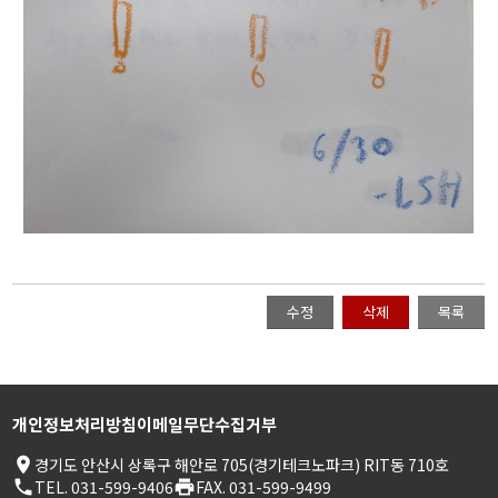
수정
삭제
목록
개인정보처리방침
이메일무단수집거부
place
경기도 안산시 상록구 해안로 705(경기테크노파크) RIT동 710호
phone
TEL. 031-599-9406
print
FAX. 031-599-9499