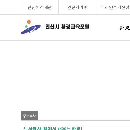
안산환경재단
안산시기후
온라인수강신청
환경
주소복사
도서필사[책에서 배우는 환경]