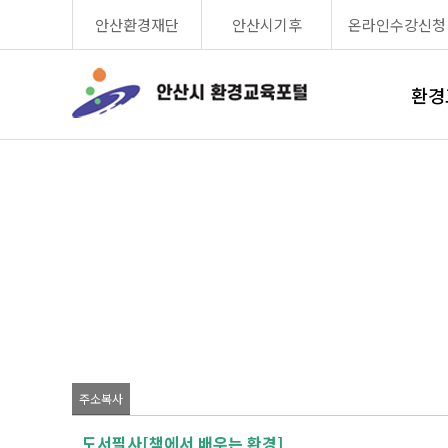
안산환경재단
안산시기후
온라인수강신청
환경
주소복사
도서필사[책에서 배우는 환경]