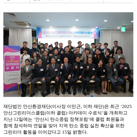
재단법인 안산환경재단
(
이사장 이민근
,
이하 재단
)
은 최근
‘2025
안산그린리더스클럽
(
이하 클럽
)
아카데미 수료식
’
을 개최하고
지난
12
일에는
‘
안산시 탄소중립 정책포럼
’
에 클럽 회원들과
함께 참석하며 연말을 맞아 지역 탄소 중립 실천 확산을 위한
그린리더 활동을 이어갔다고
15
일 밝혔다
.