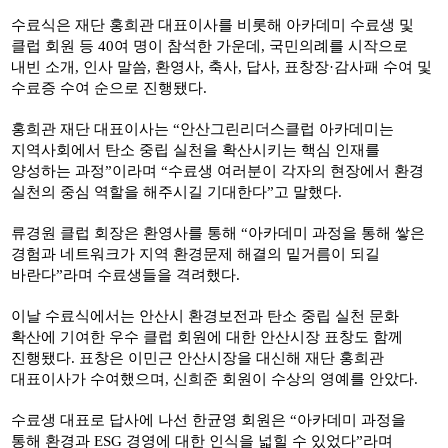
수료식은 재단 홍희관 대표이사를 비롯해 아카데미 수료생 및
클럽 회원 등
40
여 명이 참석한 가운데
,
국민의례를 시작으로
내빈 소개
,
인사 말씀
,
환영사
,
축사
,
답사
,
표창장
·
감사패 수여 및
수료증 수여 순으로 진행됐다
.
홍희관 재단 대표이사는
“
안산그린리더스클럽 아카데미는
지역사회에서 탄소 중립 실천을 확산시키는 핵심 인재를
양성하는 과정
”
이라며
“
수료생 여러분이 각자의 현장에서 환경
실천의 중심 역할을 해주시길 기대한다
”
고 말했다
.
류경원 클럽 회장은 환영사를 통해
“
아카데미 과정을 통해 쌓은
경험과 네트워크가 지역 환경문제 해결의 밑거름이 되길
바란다
”
라며 수료생들을 격려했다
.
이날 수료식에서는 안산시 환경보전과 탄소 중립 실천 문화
확산에 기여한 우수 클럽 회원에 대한 안산시장 표창도 함께
진행됐다
.
표창은 이민근 안산시장을 대신해 재단 홍희관
대표이사가 수여했으며
,
신희준 회원이 수상의 영예를 안았다
.
수료생 대표로 답사에 나선 한균영 회원은
“
아카데미 과정을
통해 환경과
ESG
경영에 대한 인식을 넓힐 수 있었다
”
라며